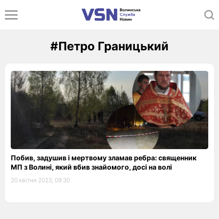
#Петро Границький
Побив, задушив і мертвому зламав ребра: священник
МП з Волині, який вбив знайомого, досі на волі
20 квітня 2023, 09:30