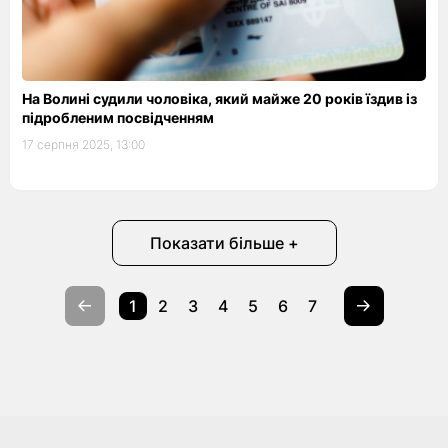
На Волині судили чоловіка, який майже 20 років їздив із
підробленим посвідченням
17 серпня 2025, 13:00
Показати більше +
1
2
3
4
5
6
7