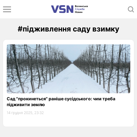
#підживлення саду взимку
Сад "прокинеться" раніше сусідського: чим треба
підживити землю
14 грудня 2025, 23:32