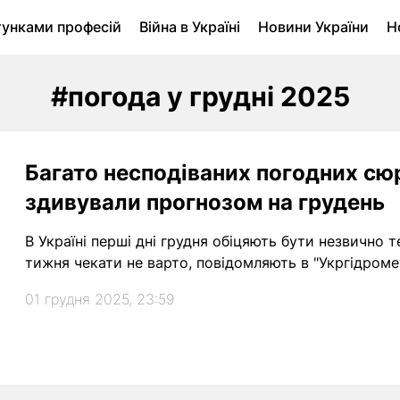
тунками професій
Війна в Україні
Новини України
Н
ухомість в Луцьку
Городина
Архів
#погода у грудні 2025
Багато несподіваних погодних сю
здивували прогнозом на грудень
В Україні перші дні грудня обіцяють бути незвично 
тижня чекати не варто, повідомляють в "Укргідромет
01 грудня 2025, 23:59