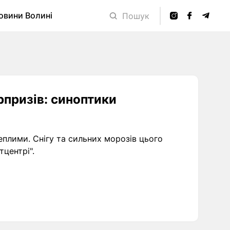
овини Волині
Пошук
рпризів: синоптики
теплими. Снігу та сильних морозів цього
центрі".