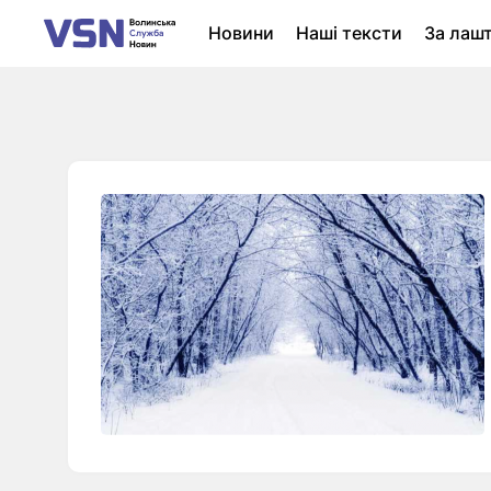
Новини
Наші тексти
За лаш
Новини Луцька
Колонки
Нер