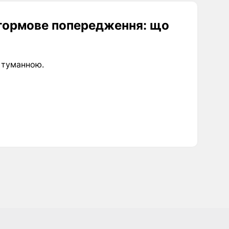
штормове попередження: що
а туманною.