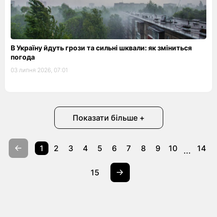
В Україну йдуть грози та сильні шквали: як зміниться
погода
03 липня 2026, 07:01
Показати більше +
1
2
3
4
5
6
7
8
9
10
14
...
15