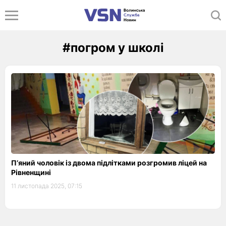
#погром у школі
Пʼяний чоловік із двома підлітками розгромив ліцей на
Рівненщині
11 листопада 2025, 07:15