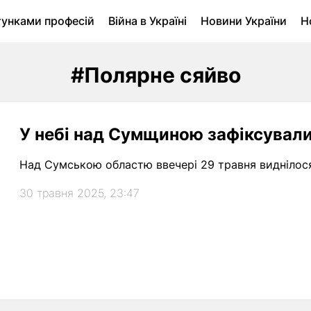
тунками професій
Війна в Україні
Новини України
Н
ухомість в Луцьку
Городина
Архів
#Полярне сяйво
У небі над Сумщиною зафіксували
Над Сумською областю ввечері 29 травня виднілося
30 травня 2025, 23:47