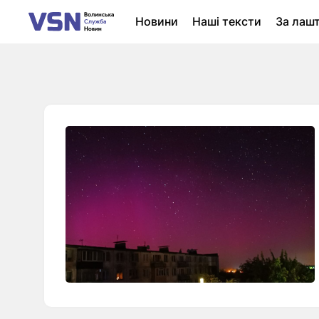
Новини
Наші тексти
За лаш
Новини Луцька
Колонки
Нер