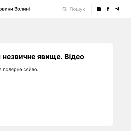
овини Волині
Пошук
 незвичне явище. Відео
 полярне сяйво.