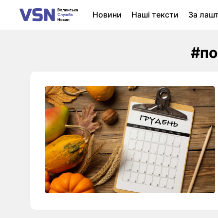
Новини
Наші тексти
За лаш
Новини Луцька
Колонки
Нер
#по