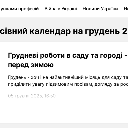
тунками професій
Війна в Україні
Новини України
Н
ухомість в Луцьку
Городина
Архів
сівний календар на грудень 
Грудневі роботи в саду та городі 
перед зимою
Грудень - хоч і не найактивніший місяць для саду т
приділити увагу підзимовим посівам, догляду за рос
05 грудня 2025, 16:50