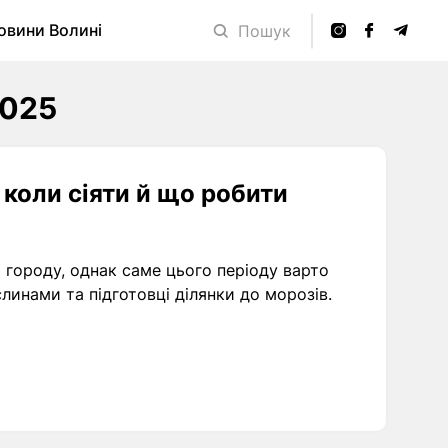
овини Волині
Пошук
2025
- коли сіяти й що робити
а городу, однак саме цього періоду варто
линами та підготовці ділянки до морозів.