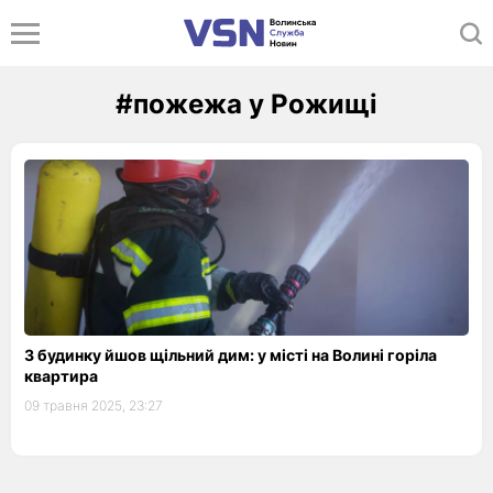
#пожежа у Рожищі
З будинку йшов щільний дим: у місті на Волині горіла
квартира
09 травня 2025, 23:27