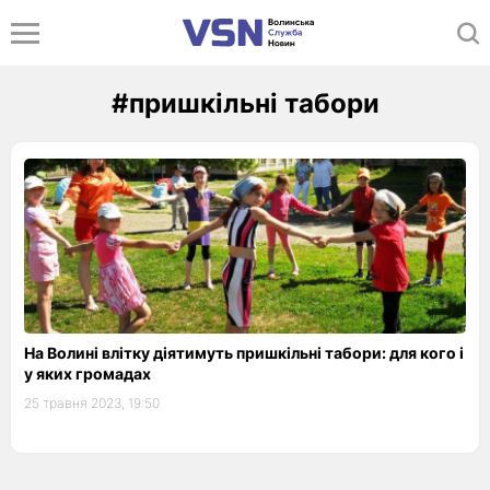
#пришкільні табори
На Волині влітку діятимуть пришкільні табори: для кого і
у яких громадах
25 травня 2023, 19:50