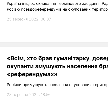
Україна ініціює скликання термінового засідання Р
Росією псевдореферендумів на окупованих територі
25 вересня 2022, 00:07
«Всім, хто брав гуманітарку, дов
окупанти змушують населення бра
«референдумах»
Росіяни примушують населення окупованих територ
23 вересня 2022, 18:56