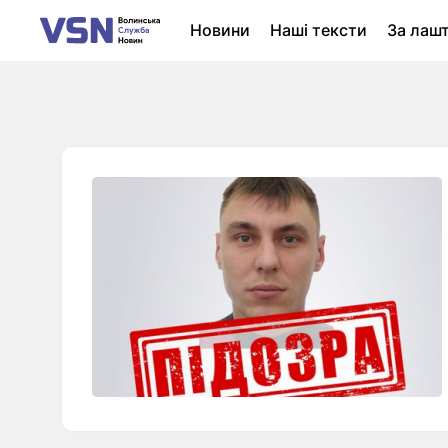
Новини
Наші тексти
За лаш
Новини Луцька
Колонки
Нер