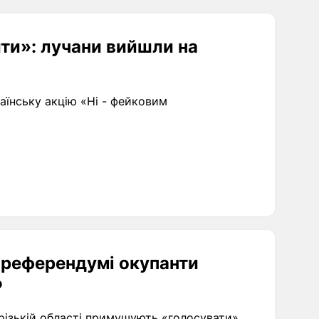
ти»: лучани вийшли на
аїнську акцію «Ні - фейковим
ореферендумі окупанти
Р
різькій області примушують «голосувати»