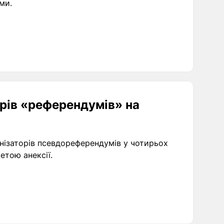
ми.
орів «референдумів» на
нізаторів псевдореферендумів у чотирьох
етою анексії.