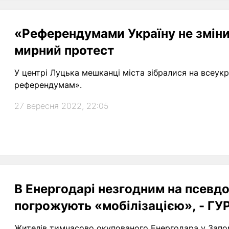
«Референдумами Україну не зміни
мирний протест
У центрі Луцька мешканці міста зібралися на всеукр
референдумам».
27 вересня 2022, 22:05
В Енергодарі незгодним на псевд
погрожують «мобілізацією», - ГУ
Жителів тимчасово окупованого Енергодара у Запо