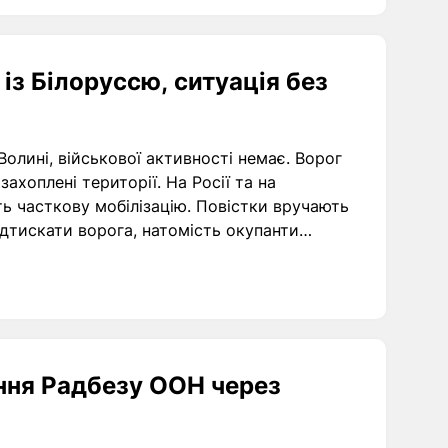
із Білоруссю, ситуація без
Волині, військової активності немає. Ворог
хоплені території. На Росії та на
ь часткову мобілізацію. Повістки вручають
ідтискати ворога, натомість окупанти
вання.
ання Радбезу ООН через