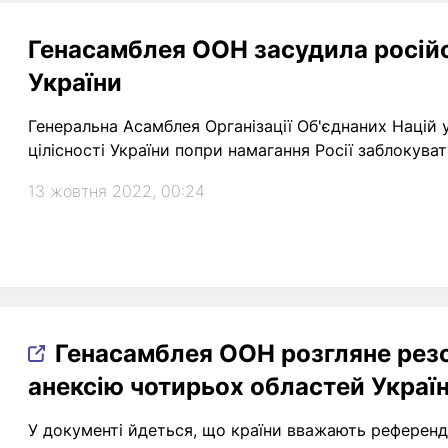
Генасамблея ООН засудила російс
України
Генеральна Асамблея Організації Об'єднаних Націй
цілісності України попри намагання Росії заблокува
13 жовтня 2022, 00:24
Генасамблея ООН розгляне рез
анексію чотирьох областей Украї
У документі йдеться, що країни вважають референду