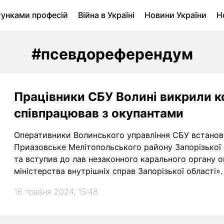
тунками професій
Війна в Україні
Новини України
Н
ухомість в Луцьку
Городина
Архів
#псевдореферендум
Працівники СБУ Волині викрили к
співпрацював з окупантами
Оперативники Волинського управління СБУ встанов
Приазовське Мелітопольського району Запорізької 
та вступив до лав незаконного карального органу ок
міністерства внутрішніх справ Запорізької області».
16 травня 2024, 15:48