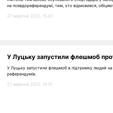
на псевдореферендумі, тим, хто відмовився, обіцяют
27 вересня 2022, 15:20
У Луцьку запустили флешмоб про
У Луцьку запустили флешмоб в підтримку людей на 
референдумів.
27 вересня 2022, 14:10