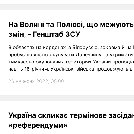
На Волині та Поліссі, що межують 
змін, - Генштаб ЗСУ
В областях на кордонах із Білоруссю, зокрема й на 
пробує повністю окупувати Донеччину та утримати за
тимчасово окупованих територіях України проводят
навіть 18-річним. Українські війська продовжують в
обстрілюють наші позиції вздовж усієї лінії розмежу
26 вересня 2022, 08:00
Україна скликає термінове засід
«референдуми»