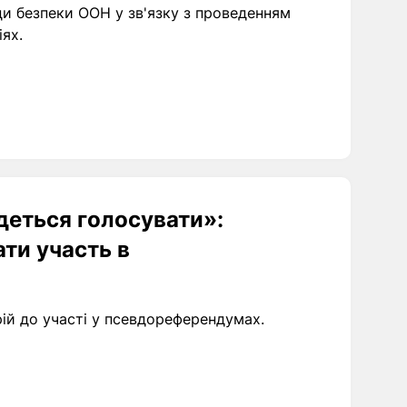
ади безпеки ООН у зв'язку з проведенням
ях.
едеться голосувати»:
ти участь в
ій до участі у псевдореферендумах.