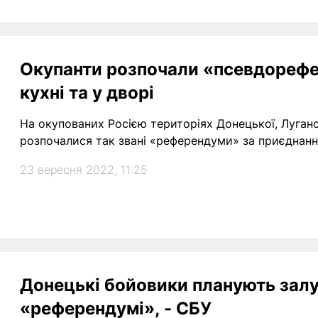
Окупанти розпочали «псевдорефе
кухні та у дворі
На окупованих Росією територіях Донецької, Луганс
розпочалися так звані «референдуми» за приєднання
23 вересня 2022, 11:25
Донецькі бойовики планують залуч
«референдумі», - СБУ