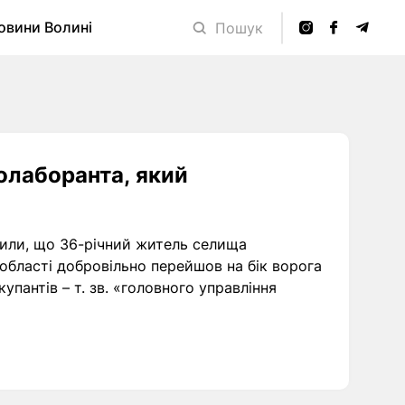
овини Волині
Пошук
олаборанта, який
или, що 36-річний житель селища
області добровільно перейшов на бік ворога
упантів – т. зв. «головного управління