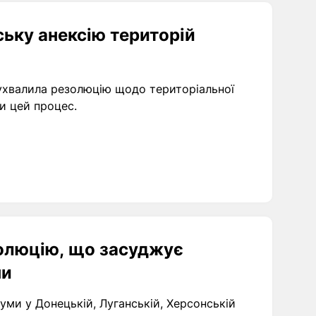
ьку анексію територій
 ухвалила резолюцію щодо територіальної
ти цей процес.
олюцію, що засуджує
ни
ми у Донецькій, Луганській, Херсонській