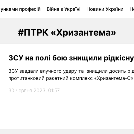
тунками професій
Війна в Україні
Новини України
Н
ухомість в Луцьку
Городина
Архів
#ПТРК «Хризантема»
ЗСУ на полі бою знищили рідкісну
ЗСУ завдали влучного удару та знищили досить рід
протитанковий ракетний комплекс «Хризантема-С»
30 червня 2023, 01:57