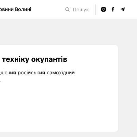
овини Волині
Пошук
 техніку окупантів
кісний російський самохідний
.