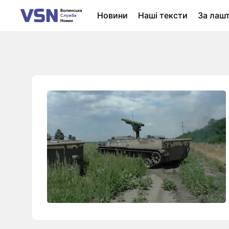
Новини
Наші тексти
За лаш
Новини Луцька
Колонки
Нер