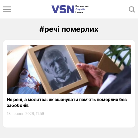
#речі померлих
Не речі, а молитва: як вшанувати пам'ять померлих без
забобонів
13 червня 2026, 11:59