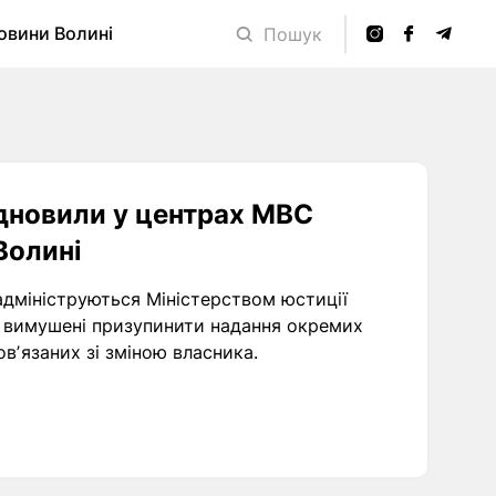
овини Волині
Пошук
ідновили у центрах МВС
Волині
 адмініструються Міністерством юстиції
ку вимушені призупинити надання окремих
вʼязаних зі зміною власника.