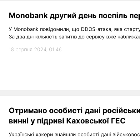
Monobank другий день поспіль пе
У Monobank повідомили, що DDOS-атака, яка старту
За два дні кількість запитів до сервісу вже наближа
18 серпня 2024, 01:46
Отримано особисті дані російських
винні у підриві Каховської ГЕС
Українські хакери знайшли особисті дані військовосл