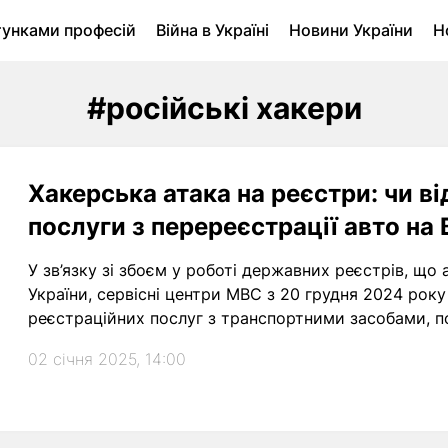
тунками професій
Війна в Україні
Новини України
Н
ухомість в Луцьку
Городина
Архів
#російські хакери
Хакерська атака на реєстри: чи в
послуги з перереєстрації авто на 
У зв’язку зі збоєм у роботі державних реєстрів, що
України, сервісні центри МВС з 20 грудня 2024 ро
реєстраційних послуг з транспортними засобами, по
02 січня 2025, 14:00