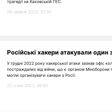
трагедії на Каховській ГЕС.
08 червня 2023, 20:30
Російські хакери атакували один 
У грудні 2022 року хакерської атаки зазнав офіс к
постраждалих від війни, що є органом Міноборони 
могли організувати хакери з Росії.
22 січня 2023, 06:00