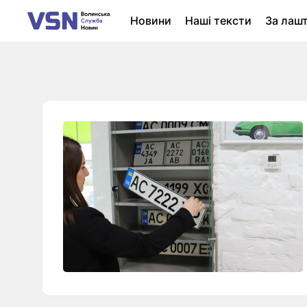
Новини
Наші тексти
За лаш
Новини Луцька
Колонки
Нер