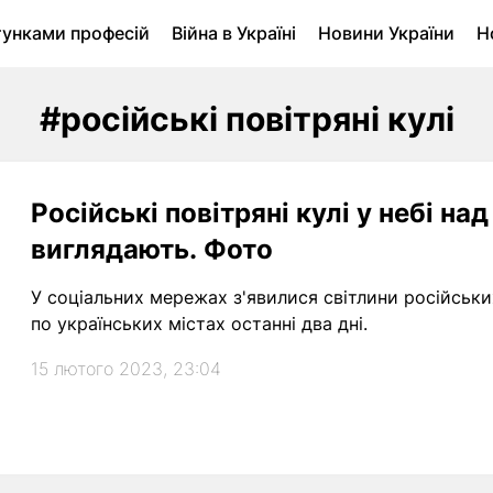
тунками професій
Війна в Україні
Новини України
Н
ухомість в Луцьку
Городина
Архів
#російські повітряні кулі
Російські повітряні кулі у небі на
виглядають. Фото
У соціальних мережах з'явилися світлини російськи
по українських містах останні два дні.
15 лютого 2023, 23:04