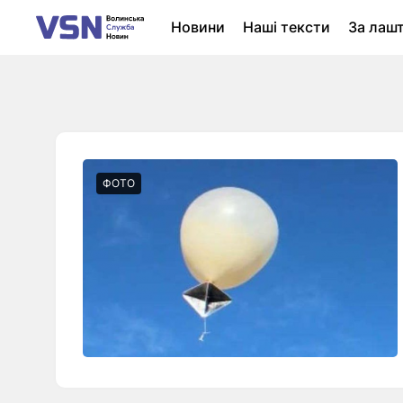
Новини
Наші тексти
За лаш
Новини Луцька
Колонки
Нер
ФОТО