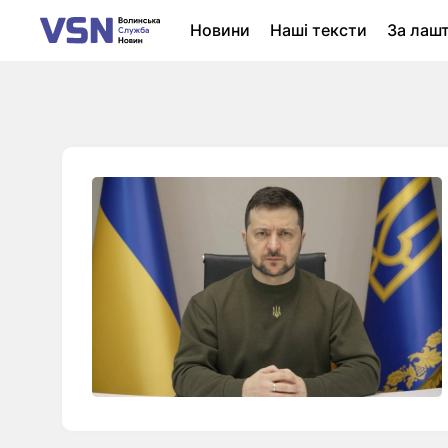
Новини
Наші тексти
За лаш
Новини Луцька
Колонки
Нер