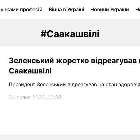
тунками професій
Війна в Україні
Новини України
Н
ухомість в Луцьку
Городина
Архів
#Саакашвілі
Зеленський жорстко відреагував 
Саакашвілі
Президент Зеленський відреагував на стан здоров'я 
04 липня 2023, 00:38