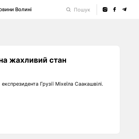
овини Волині
Пошук
на жахливий стан
експрезидента Грузії Міхеїла Саакашвілі.