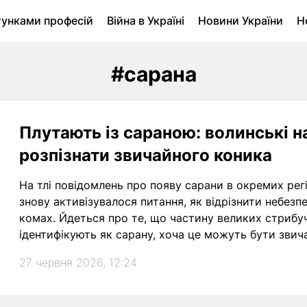
тунками професій
Війна в Україні
Новини України
Н
ухомість в Луцьку
Городина
Архів
#сарана
Плутають із сараною: волинські н
розпізнати звичайного коника
На тлі повідомлень про появу сарани в окремих рег
знову активізувалося питання, як відрізнити небез
комах. Йдеться про те, що частину великих стрибу
ідентифікують як сарану, хоча це можуть бути звич
прямокрилих.
27 червня 2026, 12:24