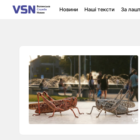
Новини
Наші тексти
За лаш
Новини Луцька
Колонки
Нер