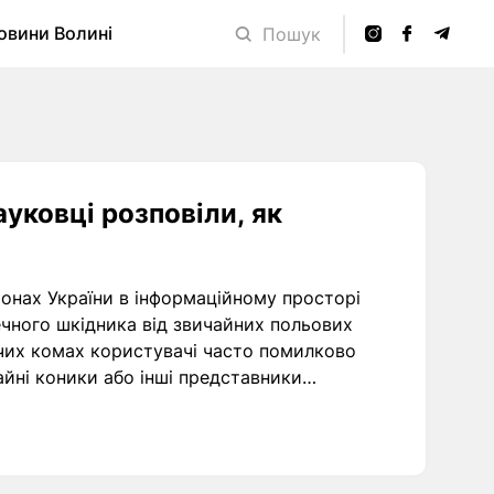
овини Волині
Пошук
ауковці розповіли, як
іонах України в інформаційному просторі
печного шкідника від звичайних польових
чих комах користувачі часто помилково
айні коники або інші представники