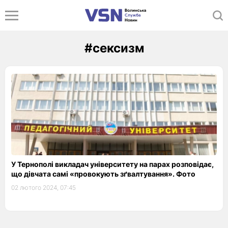
#сексизм
У Тернополі викладач університету на парах розповідає,
що дівчата самі «провокують зґвалтування». Фото
02 лютого 2024, 07:45