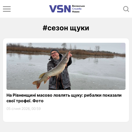
#сезон щуки
На Рівненщині масово ловлять щуку: рибалки показали
свої трофеї. Фото
05 січня 2026, 00:59