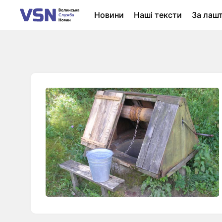
Новини
Наші тексти
За лаш
Новини Луцька
Колонки
Нер