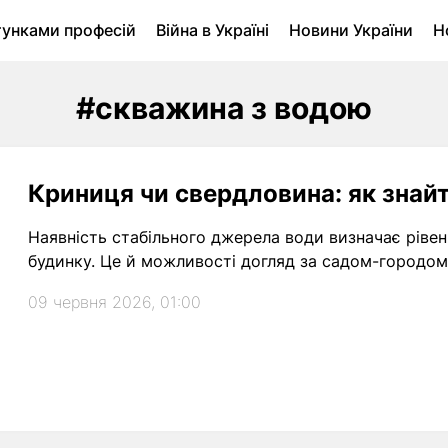
тунками професій
Війна в Україні
Новини України
Н
ухомість в Луцьку
Городина
Архів
#скважина з водою
Криниця чи свердловина: як знайт
Наявність стабільного джерела води визначає рів
будинку. Це й можливості догляд за садом-городом,
09 червня 2026, 01:00