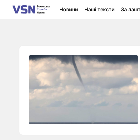
Новини
Наші тексти
За лаш
Новини Луцька
Колонки
Нер