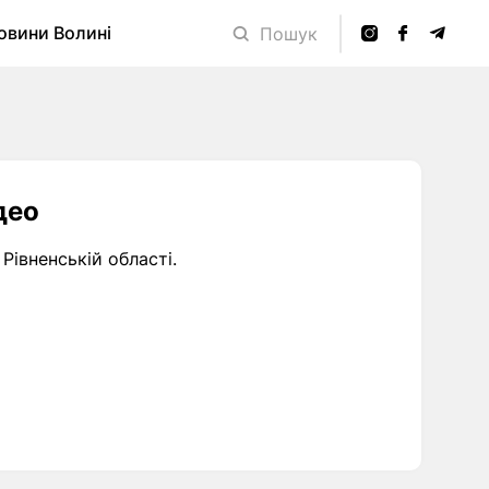
овини Волині
Пошук
део
Рівненській області.