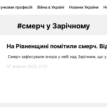
тунками професій
Війна в Україні
Новини України
Н
ухомість в Луцьку
Городина
Архів
#смерч у Зарічному
На Рівненщині помітили смерч. Ві
Смерч зафіксували вчора у небі над Зарічним, що у 
07 жовтня 2025, 21:57