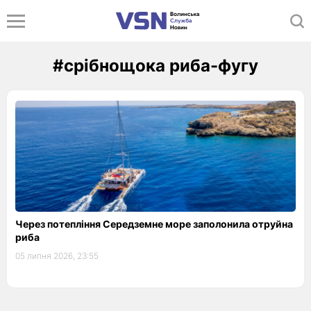
#срібнощока риба-фугу
Через потепління Середземне море заполонила отруйна
риба
05 липня 2026, 23:55