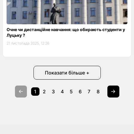
Очне чи дистанційне навчання: що обирають студенти у
Луцьку ?
21 листопада 2025, 12:26
Показати більше +
1
2
3
4
5
6
7
8