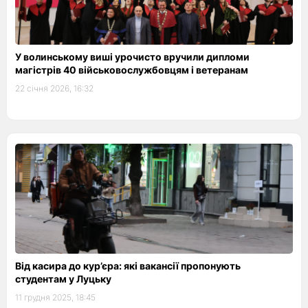
У волинському виші урочисто вручили дипломи
магістрів 40 військовослужбовцям і ветеранам
22 січня 2026, 16:32
Від касира до кур’єра: які вакансії пропонують
студентам у Луцьку
11 грудня 2025, 18:45