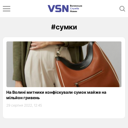
#сумки
На Волині митники конфіскували сумок майже на
мільйон гривень
29 серпня 2022, 12:45