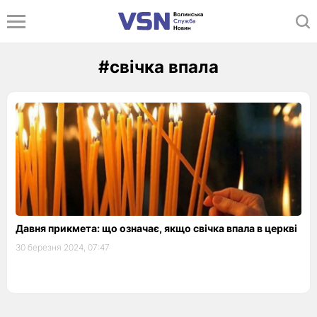
#свічка впала
Давня прикмета: що означає, якщо свічка впала в церкві
30 березня 2024, 07:47