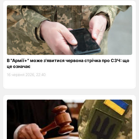
В "Армії+" може з'явитися червона стрічка про СЗЧ: що
це означає
16 червня 2026, 22:40