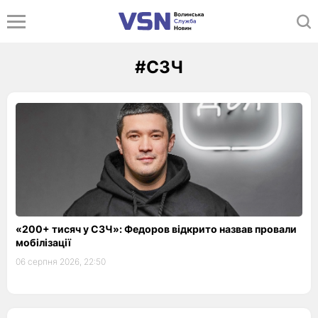
#СЗЧ
«200+ тисяч у СЗЧ»: Федоров відкрито назвав провали
мобілізації
06 серпня 2026, 22:50