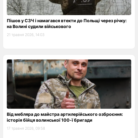
Пішов у СЗЧ і намагався втекти до Польщі через річку:
на Волині судили військового
21 травня 2026, 14:03
Від мебляра до майстра артилерійського озброєння:
історія бійця волинської 100-ї бригади
17 травня 2026, 09:58