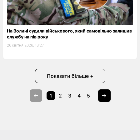
На Волині судили військового, який самовільно залишив
службу на пів року
26 квітня 2026, 18:27
Показати більше +
1
2
3
4
5