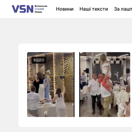
Новини
Наші тексти
За лаш
Новини Луцька
Колонки
Нер
ВІДЕО