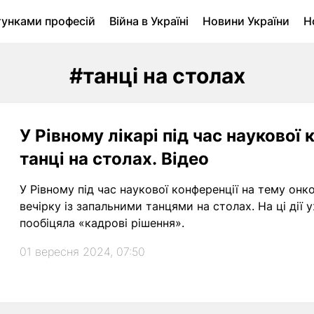
тунками професій
Війна в Україні
Новини України
Н
ухомість в Луцьку
Городина
Архів
#танці на столах
У Рівному лікарі під час наукової
танці на столах. Відео
У Рівному під час наукової конференції на тему онк
вечірку із запальними танцями на столах. На ці дії 
пообіцяла «кадрові рішення».
01 вересня 2024, 07:50