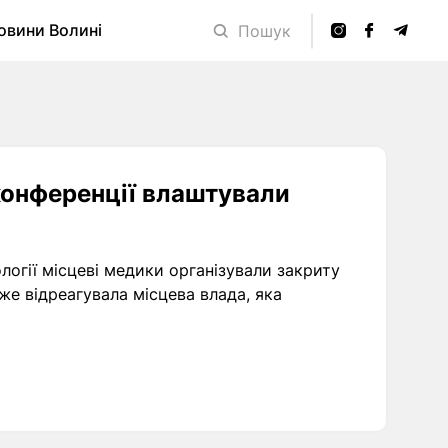
овини Волині
Пошук
 конференції влаштували
ології місцеві медики організували закриту
уже відреагувала місцева влада, яка