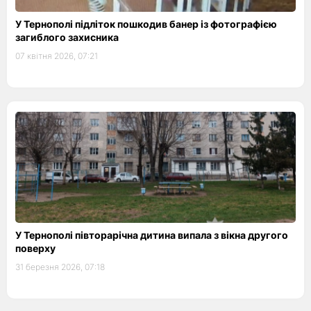
У Тернополі підліток пошкодив банер із фотографією
загиблого захисника
07 квітня 2026, 07:21
У Тернополі півторарічна дитина випала з вікна другого
поверху
31 березня 2026, 07:18