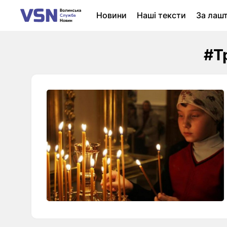
Новини
Наші тексти
За лаш
Новини Луцька
Колонки
Нер
#Т