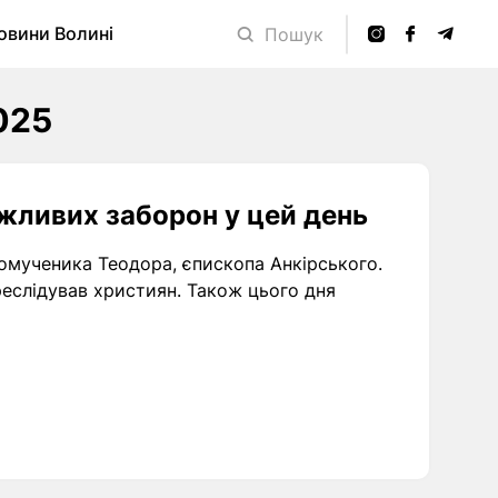
овини Волині
Пошук
025
ажливих заборон у цей день
омученика Теодора, єпископа Анкірського.
реслідував християн. Також цього дня