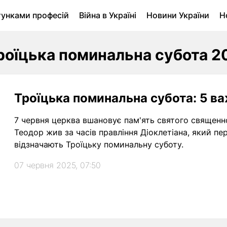
тунками професій
Війна в Україні
Новини України
Н
ухомість в Луцьку
Городина
Архів
роїцька поминальна субота 2
Троїцька поминальна субота: 5 в
7 червня церква вшановує пам'ять святого священн
Теодор жив за часів правління Діоклетіана, який пе
відзначають Троїцьку поминальну суботу.
07 червня 2025, 07:50