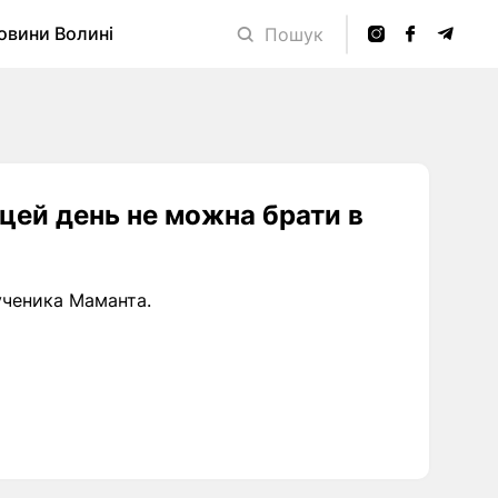
овини Волині
Пошук
 цей день не можна брати в
мученика Маманта.