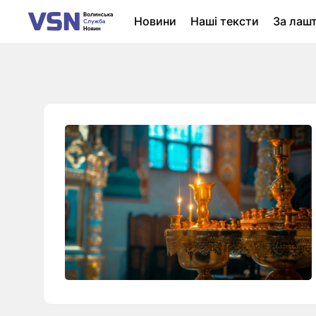
Новини
Наші тексти
За лаш
Новини Луцька
Колонки
Нер