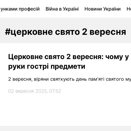
тунками професій
Війна в Україні
Новини України
Н
ухомість в Луцьку
Городина
Архів
#церковне свято 2 вересня
Церковне свято 2 вересня: чому у
руки гострі предмети
2 вересня, віряни святкують день пам'яті святого 
02 вересня 2025, 07:52