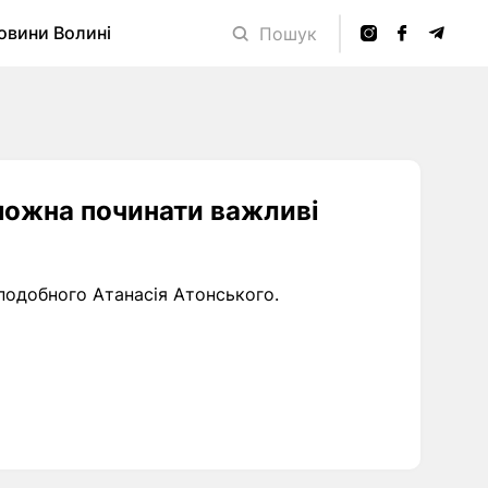
овини Волині
Пошук
 можна починати важливі
еподобного Атанасія Атонського.