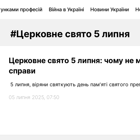
тунками професій
Війна в Україні
Новини України
Н
ухомість в Луцьку
Городина
Архів
#Церковне свято 5 липня
Церковне свято 5 липня: чому не
справи
5 липня, віряни святкують день пам'яті святого пр
05 липня 2025, 07:50