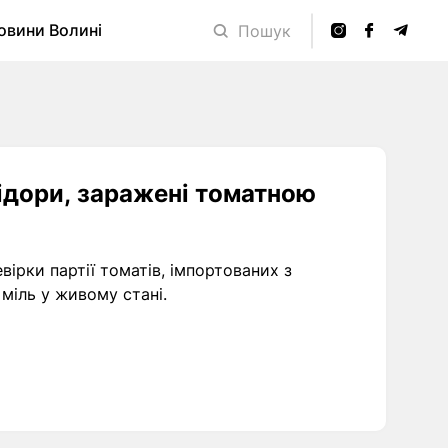
овини Волині
Пошук
мідори, заражені томатною
ірки партії томатів, імпортованих з
міль у живому стані.