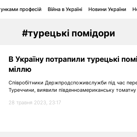
тунками професій
Війна в Україні
Новини України
Н
ухомість в Луцьку
Городина
Архів
#турецькі помідори
В Україну потрапили турецькі по
міллю
Співробітники Держпродспоживслужби під час перев
Туреччини, виявили південноамериканську томатну 
28 травня 2023, 23:17