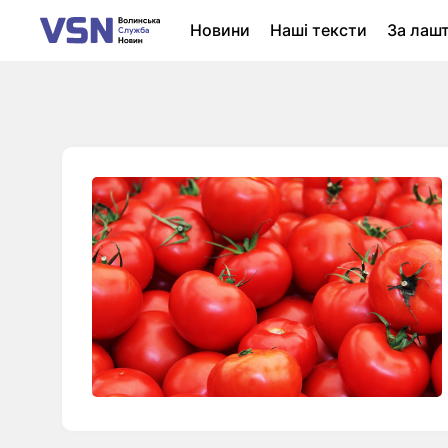
Новини
Наші тексти
За лаш
Новини Луцька
Колонки
Нер