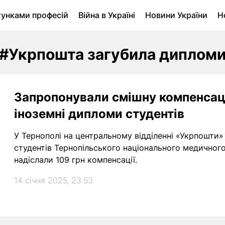
тунками професій
Війна в Україні
Новини України
Н
ухомість в Луцьку
Городина
Архів
#Укрпошта загубила диплом
Запропонували смішну компенсац
іноземні дипломи студентів
У Тернополі на центральному відділенні «Укрпошти»
студентів Тернопільського національного медичного
надіслали 109 грн компенсації.
14 січня 2025, 23:53