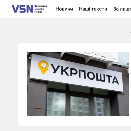
Новини
Наші тексти
За лаш
Новини Луцька
Колонки
Нер