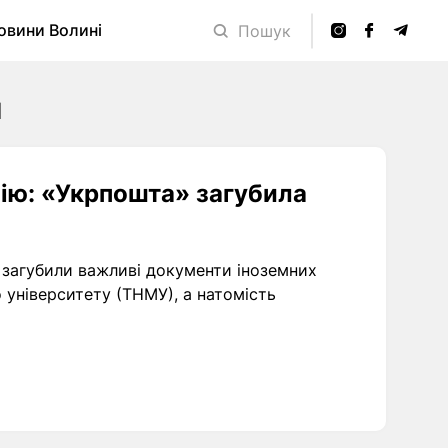
овини Волині
Пошук
и
ію: «Укрпошта» загубила
 загубили важливі документи іноземних
 університету (ТНМУ), а натомість