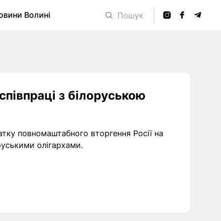
овини Волині
Пошук
 співпраці з білоруською
атку повномаштабного вторгення Росії на
руськими олігархами.