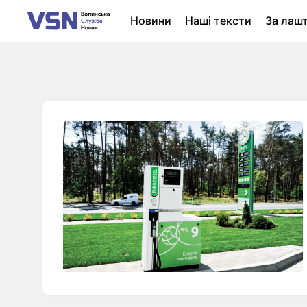
Новини
Наші тексти
За лаш
Новини Луцька
Колонки
Нер