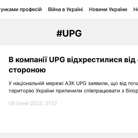
тунками професій
Війна в Україні
Новини України
Н
ухомість в Луцьку
Городина
Архів
#UPG
В компанії UPG відхрестилися від
стороною
У національній мережі АЗК UPG заявили, що від поч
територію України припинили співпрацювати з біло
09 січня 2023, 21:57