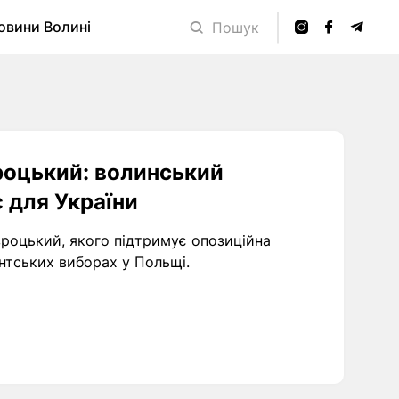
овини Волині
Пошук
роцький: волинський
є для України
вроцький, якого підтримує опозиційна
ентських виборах у Польщі.