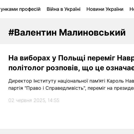
тунками професій
Війна в Україні
Новини України
Н
ухомість в Луцьку
Городина
Архів
#Валентин Малиновський
На виборах у Польщі переміг Нав
політолог розповів, що це означа
Директор Інституту національної пам’яті Кароль На
партія "Право і Справедливість", переміг на презид
02 червня 2025, 14:55