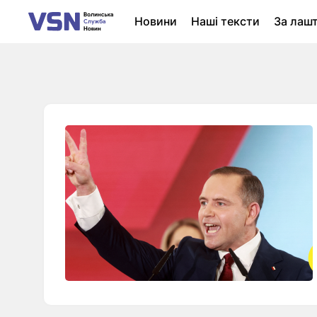
Новини
Наші тексти
За лаш
Новини Луцька
Колонки
Нер