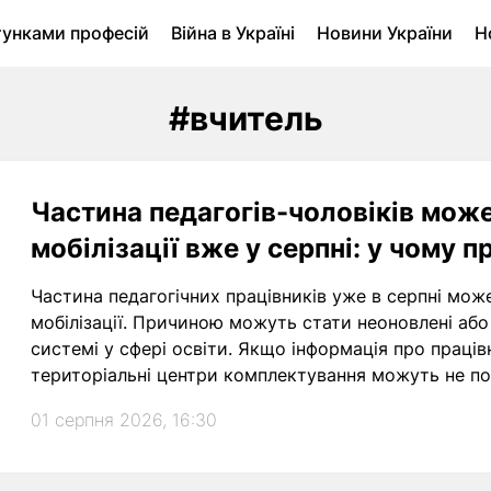
тунками професій
Війна в Україні
Новини України
Н
ухомість в Луцьку
Городина
Архів
#вчитель
Частина педагогів-чоловіків може
мобілізації вже у серпні: у чому 
Частина педагогічних працівників уже в серпні мож
мобілізації. Причиною можуть стати неоновлені або
системі у сфері освіти. Якщо інформація про праців
територіальні центри комплектування можуть не по
01 серпня 2026, 16:30