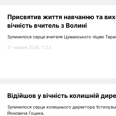
Присвятив життя навчанню та вих
вічність вчитель з Волині
Зупинилося серце вчителя Цуманського ліцею Тара
27 червня 2026, 11:23
Відійшов у вічність колишній дир
Зупинилося серце колишнього директора Устилузько
Йоновича Гоцика.