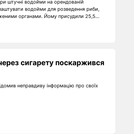
три штучні водойми на орендованій
блаштувати водойми для розведення риби,
женими органами. Йому присудили 25,5
ати діяльність, пов’язану зі зняттям і
 через сигарету поскаржився
ідомив неправдиву інформацію про своїх