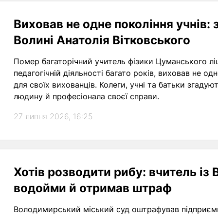
Виховав не одне покоління учнів:
Волині Анатолія Вітковського
Помер багаторічний учитель фізики Цуманського ліц
педагогічній діяльності багато років, виховав не од
для своїх вихованців. Колеги, учні та батьки згадую
людину й професіонала своєї справи.
27 липня 2026, 16:25
Хотів розводити рибу: вчитель із 
водойми й отримав штраф
Володимирський міський суд оштрафував підприємц