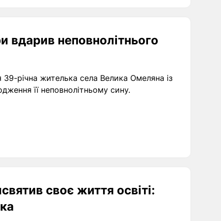
ри вдарив неповнолітнього
я 39-річна жителька села Велика Омеляна із
одження її неповнолітньому сину.
исвятив своє життя освіті:
ька