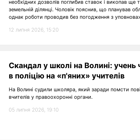
необхідних дозволів поглибив ставок і викопав ще 
земельній ділянці. Чоловік пояснив, що планував о
однак роботи проводив без погодження з уповнова
тисячі гривень штрафу та на рік заборонили здійснюв
12 липня 2026, 15:20
перенесенням поверхневого шару ґрунту.
Скандал у школі на Волині: учень
в поліцію на «п'яних» учителів
На Волині судили школяра, який заради помсти пов
вчителів у правоохоронні органи.
05 липня 2026, 19:10