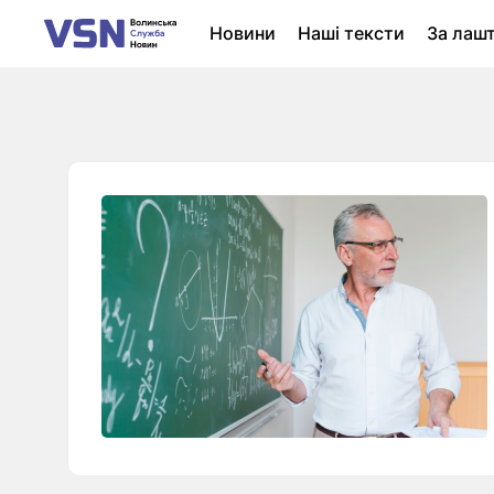
Новини
Наші тексти
За лаш
Новини Луцька
Колонки
Нер