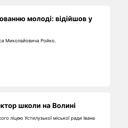
ованню молоді: відійшов у
са Миколайовича Ройко.
ектор школи на Волині
го ліцею Устилузької міської ради Івана