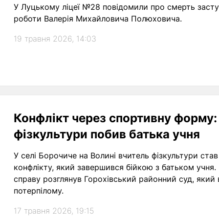
У Луцькому ліцеї №28 повідомили про смерть засту
роботи Валерія Михайловича Полюховича.
19 травня 2026, 14:03
Конфлікт через спортивну форму: 
фізкультури побив батька учня
У селі Борочиче на Волині вчитель фізкультури став
конфлікту, який завершився бійкою з батьком учня. 
справу розглянув Горохівський районний суд, який 
потерпілому.
17 травня 2026, 19:15