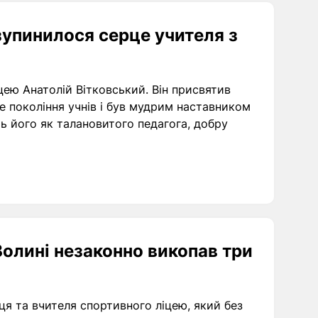
 зупинилося серце учителя з
ею Анатолій Вітковський. Він присвятив
не покоління учнів і був мудрим наставником
ть його як талановитого педагога, добру
Волині незаконно викопав три
я та вчителя спортивного ліцею, який без