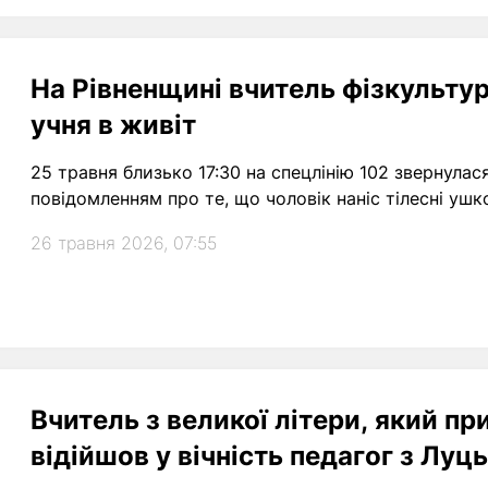
На Рівненщині вчитель фізкульту
учня в живіт
25 травня близько 17:30 на спецлінію 102 звернулас
повідомленням про те, що чоловік наніс тілесні ушк
26 травня 2026, 07:55
Вчитель з великої літери, який пр
відійшов у вічність педагог з Луц