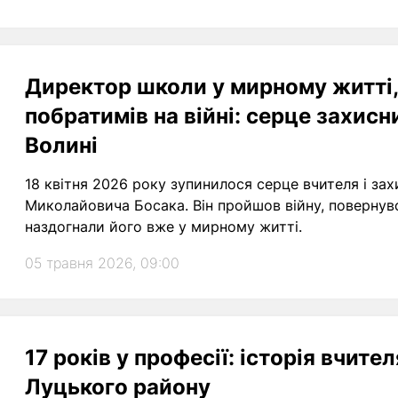
Директор школи у мирному житті,
побратимів на війні: серце захисн
Волині
18 квітня 2026 року зупинилося серце вчителя і за
Миколайовича Босака. Він пройшов війну, повернув
наздогнали його вже у мирному житті.
05 травня 2026, 09:00
17 років у професії: історія вчител
Луцького району