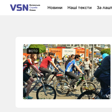
Новини
Наші тексти
За лаш
Новини Луцька
Колонки
Нер
ФОТО