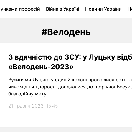
тунками професій
Війна в Україні
Новини України
Н
ухомість в Луцьку
Городина
Архів
#Велодень
З вдячністю до ЗСУ: у Луцьку від
«Велодень-2023»
Вулицями Луцька у єдиній колоні проїхалися сотні л
чином діти і дорослі доєдналися до щорічної Всеукр
благодійну мету.
21 травня 2023, 15:45