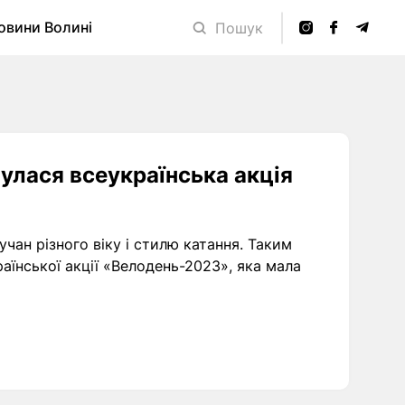
овини Волині
Пошук
булася всеукраїнська акція
учан різного віку і стилю катання. Таким
аїнської акції «Велодень-2023», яка мала