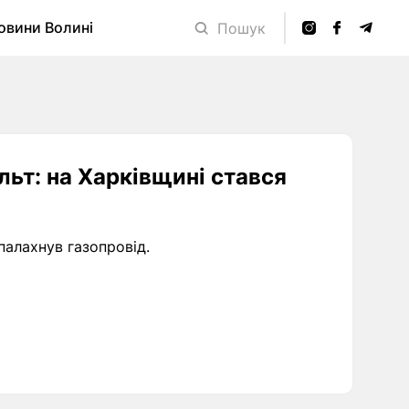
овини Волині
Пошук
ьт: на Харківщині стався
палахнув газопровід.