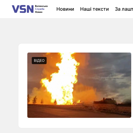
Новини
Наші тексти
За лаш
Новини Луцька
Колонки
Нер
ВІДЕО