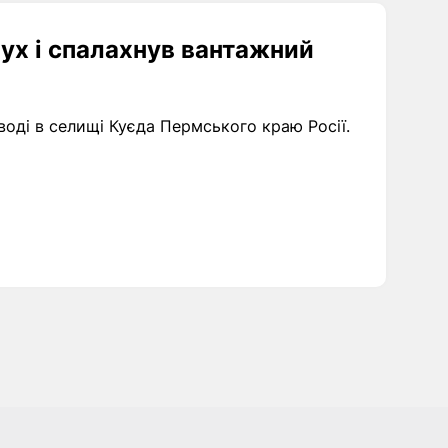
ух і спалахнув вантажний
воді в селищі Куєда Пермського краю Росії.