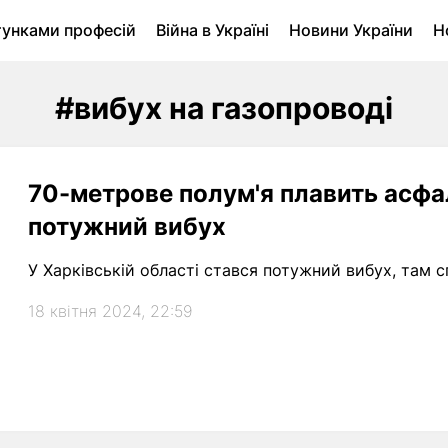
тунками професій
Війна в Україні
Новини України
Н
ухомість в Луцьку
Городина
Архів
#вибух на газопроводі
70-метрове полум'я плавить асфал
потужний вибух
У Харківській області стався потужний вибух, там с
18 квітня 2024, 22:59