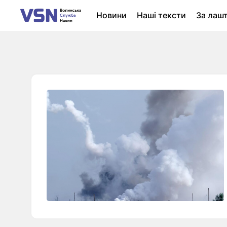
Новини
Наші тексти
За лаш
Новини Луцька
Колонки
Нер