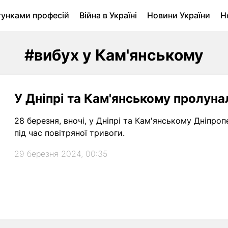
тунками професій
Війна в Україні
Новини України
Н
ухомість в Луцьку
Городина
Архів
#вибух у Кам'янському
У Дніпрі та Кам'янському пролуна
28 березня, вночі, у Дніпрі та Кам'янському Дніпро
під час повітряної тривоги.
29 березня 2024, 00:35