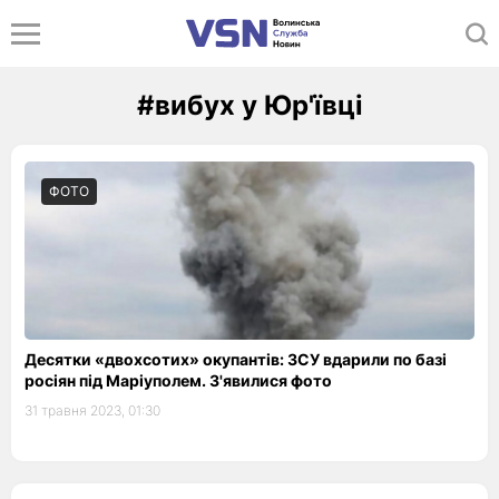
#вибух у Юр'ївці
ФОТО
Десятки «двохсотих» окупантів: ЗСУ вдарили по базі
росіян під Маріуполем. З'явилися фото
31 травня 2023, 01:30