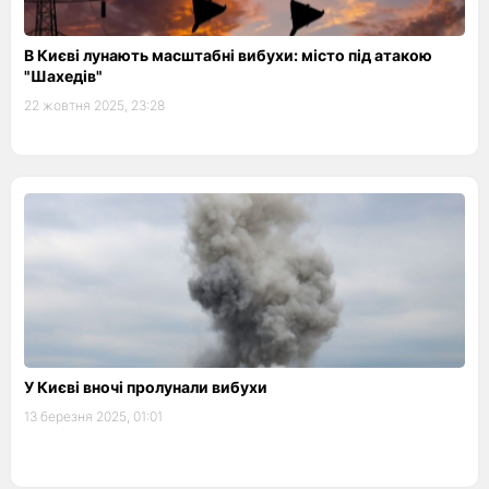
В Києві лунають масштабні вибухи: місто під атакою
"Шахедів"
22 жовтня 2025, 23:28
У Києві вночі пролунали вибухи
13 березня 2025, 01:01