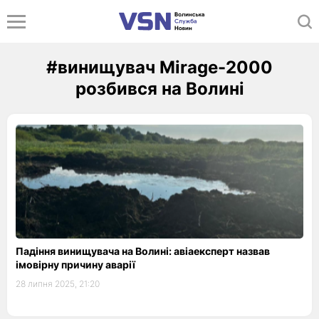
#винищувач Mirage-2000
розбився на Волині
Падіння винищувача на Волині: авіаексперт назвав
імовірну причину аварії
28 липня 2025, 21:20