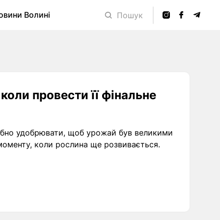
овини Волині
Пошук
коли провести її фінальне
трібно удобрювати, щоб урожай був великими
 моменту, коли рослина ще розвивається.