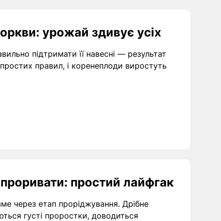
оркви: урожай здивує усіх
авильно підтримати її навесні — результат
простих правил, і коренеплоди виростуть
е проривати: простий лайфгак
ме через етап проріджування. Дрібне
яються густі проростки, доводиться