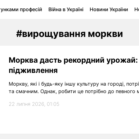
тунками професій
Війна в Україні
Новини України
Н
ухомість в Луцьку
Городина
Архів
#вирощування моркви
Морква дасть рекордний урожай: 
підживлення
Моркву, які і будь-яку іншу культуру на городі, по
та смачним. Однак, робити це потрібно до певного
22 липня 2026, 01:05