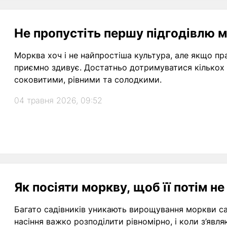
Не пропустіть першу підгодівлю м
Морква хоч і не найпростіша культура, але якщо пр
приємно здивує. Достатньо дотримуватися кількох 
соковитими, рівними та солодкими.
04 травня 2026, 09:52
Як посіяти моркву, щоб її потім н
Багато садівників уникають вирощування моркви са
насіння важко розподілити рівномірно, і коли з’явл