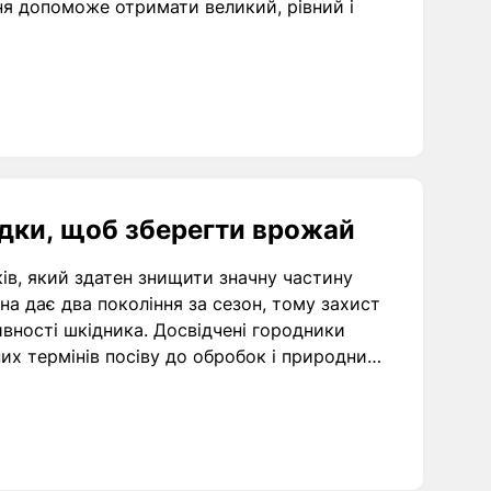
я допоможе отримати великий, рівний і
дки, щоб зберегти врожай
ів, який здатен знищити значну частину
а дає два покоління за сезон, тому захист
ивності шкідника. Досвідчені городники
х термінів посіву до обробок і природних