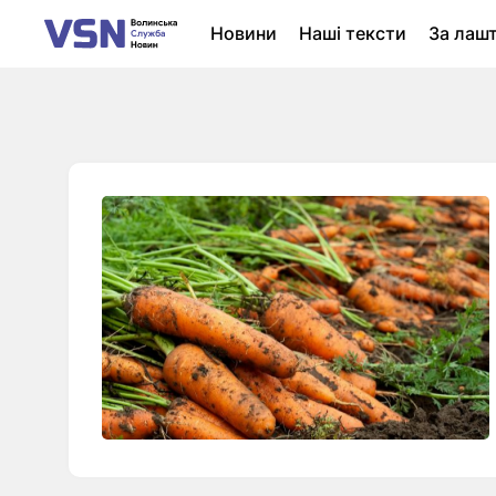
Новини
Наші тексти
За лаш
Новини Луцька
Колонки
Нер