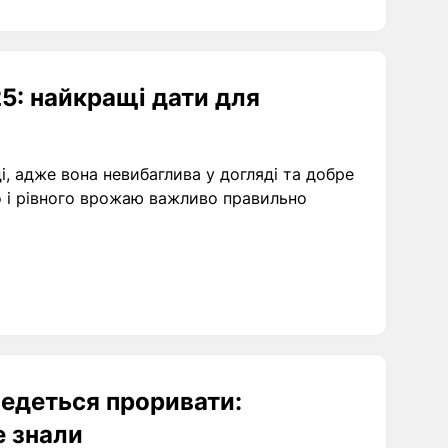
25: найкращі дати для
, адже вона невибаглива у догляді та добре
о і рівного врожаю важливо правильно
оведеться проривати:
е знали