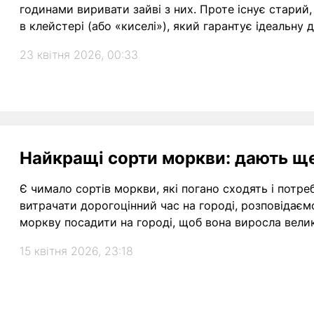
годинами виривати зайві з них. Проте існує старий
в клейстері (або «киселі»), який гарантує ідеальн
зусиль.
23 квітня 2026, 00:33
Найкращі сорти моркви: дають щ
Є чимало сортів моркви, які погано сходять і потр
витрачати дорогоцінний час на городі, розповідаєм
моркву посадити на городі, щоб вона виросла вели
15 квітня 2026, 23:18