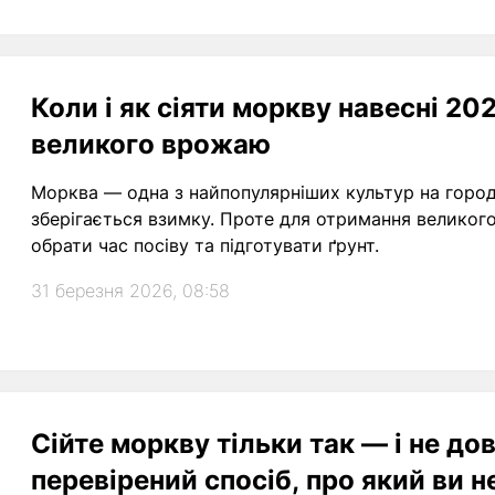
Коли і як сіяти моркву навесні 20
великого врожаю
Морква — одна з найпопулярніших культур на городі
зберігається взимку. Проте для отримання великог
обрати час посіву та підготувати ґрунт.
31 березня 2026, 08:58
Сійте моркву тільки так — і не д
перевірений спосіб, про який ви н