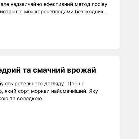
, але надзвичайно ефективний метод посіву
у дистанцію між коренеплодами без жодних
едрий та смачний врожай
ебують ретельного догляду. Щоб не
о, який сорт моркви найсмачніший. Яку
кою та солодкою.