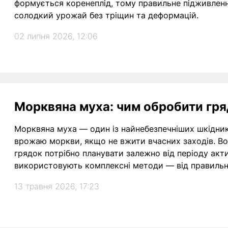
формується коренеплід, тому правильне підживленн
солодкий урожай без тріщин та деформацій.
02 липня 2026, 12:06
Морквяна муха: чим обробити гря
Морквяна муха — один із найнебезпечніших шкідник
врожаю моркви, якщо не вжити вчасних заходів. Вон
грядок потрібно планувати залежно від періоду акт
використовують комплексні методи — від правильни
відлякувачів.
13 травня 2026, 17:23