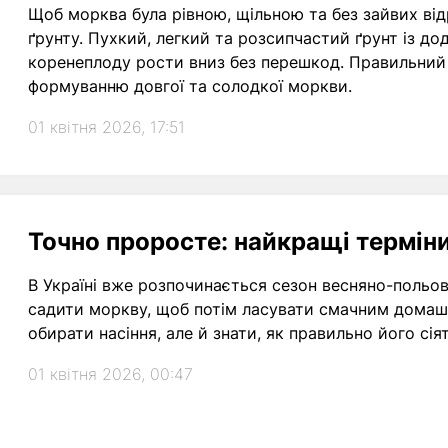
Щоб морква була рівною, щільною та без зайвих від
ґрунту. Пухкий, легкий та розсипчастий ґрунт із д
коренеплоду рости вниз без перешкод. Правильний 
формуванню довгої та солодкої моркви.
01 квітня 2026, 17:51
Точно проросте: найкращі терміни
В Україні вже розпочинається сезон весняно-польов
садити моркву, щоб потім ласувати смачним домашн
обирати насіння, але й знати, як правильно його с
01 квітня 2026, 00:47