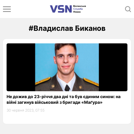
#Владислав Биканов
Не дожив до 23-річчя два дні та був єдиним сином: на
війні загинув військовий з бригади «Маґура»
30 червня 2023, 07:55