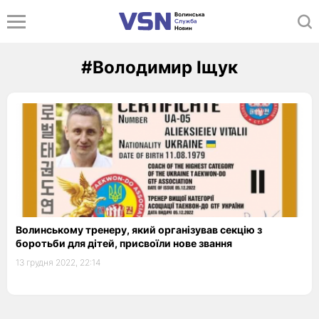
#Володимир Іщук
Волинському тренеру, який організував секцію з
боротьби для дітей, присвоїли нове звання
13 грудня 2022, 22:14