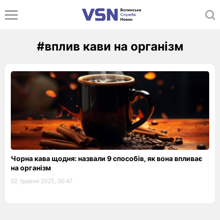
#вплив кави на організм
Чорна кава щодня: назвали 9 способів, як вона впливає
на організм
02 травня 2025, 00:47