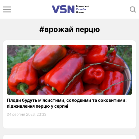
#врожай перцю
Плоди будуть м'ясистими, солодкими та соковитими:
підживлення перцю у серпні
04 серпня 2026, 23:33