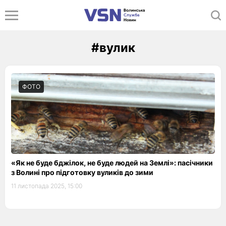
#вулик
ФОТО
«Як не буде бджілок, не буде людей на Землі»: пасічники
з Волині про підготовку вуликів до зими
11 листопада 2025, 15:00