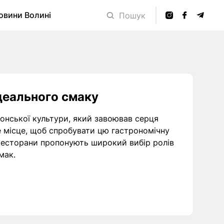
овини Волині
Пошук
ідеального смаку
онської культури, який завоював серця
е місце, щоб спробувати цю гастрономічну
 ресторани пропонують широкий вибір ролів
мак.