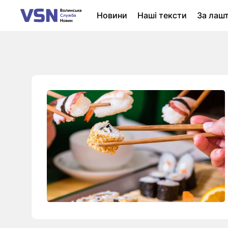
Новини
Наші тексти
За лаш
Новини Луцька
Колонки
Нер