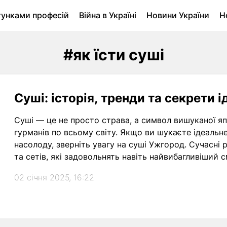
тунками професій
Війна в Україні
Новини України
Н
ухомість в Луцьку
Городина
Архів
#як їсти суші
Суші: історія, тренди та секрети 
Суші — це не просто страва, а символ вишуканої яп
гурманів по всьому світу. Якщо ви шукаєте ідеальн
насолоду, зверніть увагу на суші Ужгород. Сучасні
та сетів, які задовольнять навіть найвибагливіший с
02 січня 2025, 16:22