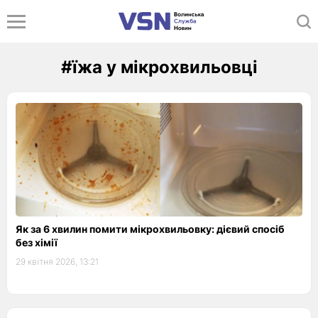
#їжа у мікрохвильовці
Як за 6 хвилин помити мікрохвильовку: дієвий спосіб
без хімії
29 квітня 2026, 13:21